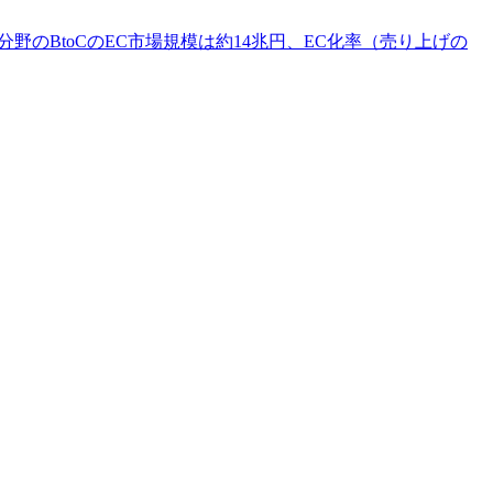
のBtoCのEC市場規模は約14兆円、EC化率（売り上げの