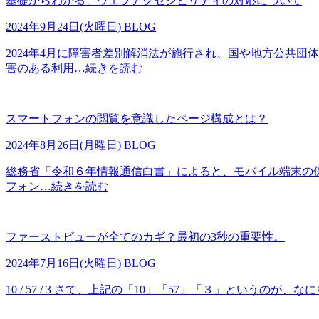
基礎からわかる、ウェブアクセシビリティの対応について
2024年9月24日(火曜日)
BLOG
2024年4月に障害者差別解消法が施行され、国や地方公共
害のある利用
…続きを読む
スマートフォンの閲覧を意識したページ構成とは？
2024年8月26日(月曜日)
BLOG
総務省「令和６年情報通信白書」によると、モバイル端末の保有
フォン
…続きを読む
ファーストビューが全てのカギ？最初の3秒の重要性。
2024年7月16日(火曜日)
BLOG
10 / 57 / 3 さて、上記の「10」「57」「３」とい