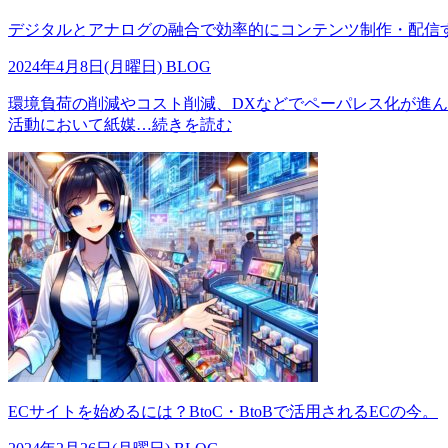
デジタルとアナログの融合で効率的にコンテンツ制作・配信
2024年4月8日(月曜日)
BLOG
環境負荷の削減やコスト削減、DXなどでペーパレス化が進
活動において紙媒
…続きを読む
ECサイトを始めるには？BtoC・BtoBで活用されるECの今。