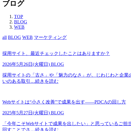
ブログ
TOP
BLOG
WEB
all
BLOG
WEB
マーケティング
採用サイト、最近チェックしたことはありますか？
2026年5月26日(火曜日)
BLOG
採用サイトの「古さ」や「魅力のなさ」が、じわじわと企業の
いのある取引
…続きを読む
Webサイトは“小さく改善”で成果を出す――PDCAの回し方
2025年5月27日(火曜日)
BLOG
「今年こそWebサイトで成果を出したい」と思っているご担
回すことでさ
…続きを読む