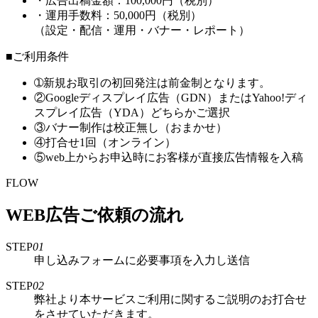
・広告出稿金額：100,000円（税別）
・運用手数料：50,000円（税別）
（設定・配信・運用・バナー・レポート）
■ご利用条件
➀新規お取引の初回発注は前金制となります。
②Googleディスプレイ広告（GDN）またはYahoo!ディ
スプレイ広告（YDA）どちらかご選択
③バナー制作は校正無し（おまかせ）
④打合せ1回（オンライン）
⑤web上からお申込時にお客様が直接広告情報を入稿
FLOW
WEB広告ご依頼の流れ
STEP
01
申し込みフォームに必要事項を入力し送信
STEP
02
弊社より本サービスご利用に関するご説明のお打合せ
をさせていただきます。