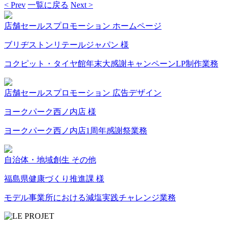
< Prev
一覧に戻る
Next >
店舗セールスプロモーション
ホームページ
2026
ブリヂストンリテールジャパン 様
年
7
コクピット・タイヤ館年末大感謝キャンペーンLP制作業務
月
24
店舗セールスプロモーション
広告デザイン
日
(金
2026
ヨークパーク西ノ内店 様
曜
年
日)
7
ヨークパーク西ノ内店1周年感謝祭業務
月
24
自治体・地域創生
その他
日
(金
2026
福島県健康づくり推進課 様
曜
年
日)
7
モデル事業所における減塩実践チャレンジ業務
月
24
日